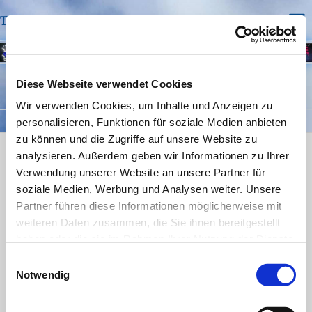
Trinitatis Bochum
Diese Webseite verwendet Cookies
ANGEBOTE
/
GOTTESDIENSTE UND MEHR
Wir verwenden Cookies, um Inhalte und Anzeigen zu
personalisieren, Funktionen für soziale Medien anbieten
zu können und die Zugriffe auf unsere Website zu
Kontakt
analysieren. Außerdem geben wir Informationen zu Ihrer
Verwendung unserer Website an unsere Partner für
Trinitatis Bochum Riemker Str. 34 44809 Bochum
soziale Medien, Werbung und Analysen weiter. Unsere
Telefon:
0234 531324
Partner führen diese Informationen möglicherweise mit
weiteren Daten zusammen, die Sie ihnen bereitgestellt
email: bo-kg-trinitatis@ekvw.de
haben oder die sie im Rahmen Ihrer Nutzung der Dienste
gesammelt haben.
Einwilligungsauswahl
Notwendig