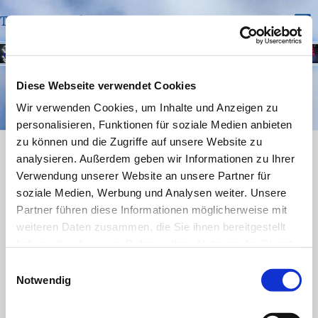
Trinitatis Bochum
Über die Gemeinde
Diese Webseite verwendet Cookies
Wir verwenden Cookies, um Inhalte und Anzeigen zu
personalisieren, Funktionen für soziale Medien anbieten
zu können und die Zugriffe auf unsere Website zu
Kontakt
analysieren. Außerdem geben wir Informationen zu Ihrer
Verwendung unserer Website an unsere Partner für
Trinitatis Bochum Riemker Str. 34 44809 Bochum
soziale Medien, Werbung und Analysen weiter. Unsere
Telefon:
0234 531324
Partner führen diese Informationen möglicherweise mit
email: bo-kg-trinitatis@ekvw.de
weiteren Daten zusammen, die Sie ihnen bereitgestellt
haben oder die sie im Rahmen Ihrer Nutzung der Dienste
gesammelt haben.
Einwilligungsauswahl
Notwendig